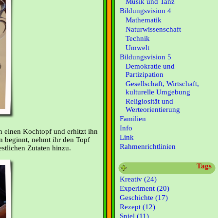
Musik und Tanz
Bildungsvision 4
Mathematik
Naturwissenschaft
Technik
Umwelt
Bildungsvision 5
Demokratie und
Partizipation
Gesellschaft, Wirtschaft,
kulturelle Umgebung
Religiosität und
Werteorientierung
Familien
Info
in einen Kochtopf und erhitzt ihn
Link
n beginnt, nehmt ihr den Topf
Rahmenrichtlinien
estlichen Zutaten hinzu.
Tags
Kreativ (24)
Experiment (20)
Geschichte (17)
Rezept (12)
Spiel (11)