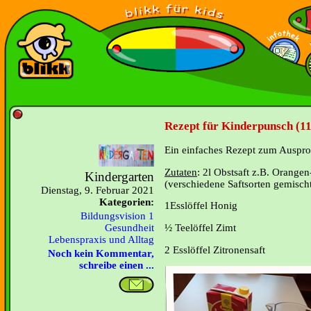
Rezept für Kinderpunsch (11
Ein einfaches Rezept zum Auspro
Zutaten
: 2l Obstsaft z.B. Orangen
Kindergarten
(verschiedene Saftsorten gemisch
Dienstag, 9. Februar 2021
Kategorien:
1Esslöffel Honig
Bildungsvision 1
½ Teelöffel Zimt
Gesundheit
Lebenspraxis und Alltag
2 Esslöffel Zitronensaft
Noch kein Kommentar,
schreibe einen ...