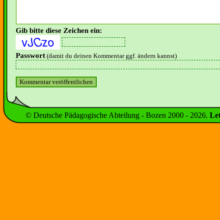
Gib bitte diese Zeichen ein:
Passwort
(damit du deinen Kommentar ggf. ändern kannst)
© Deutsche Pädagogische Abteilung - Bozen 2000 -
2026
.
Le