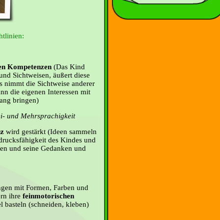
tlinien:
len Kompetenzen
(Das Kind
und Sichtweisen, äußert diese
 es nimmt die Sichtweise anderer
ann die eigenen Interessen mit
lang bringen)
ei- und Mehrsprachigkeit
nz
wird gestärkt (Ideen sammeln
drucksfähigkeit des Kindes und
ören und seine Gedanken und
gen mit Formen, Farben und
ern ihre
feinmotorischen
 basteln (schneiden, kleben)