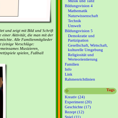
Musik und Tanz
Bildungsvision 4
Mathematik
Naturwissenschaft
Technik
Umwelt
tet und zeigt mit Bild und Schrift
Bildungsvision 5
einer Aktivität, die man mit der
Demokratie und
öchte. Alle Familienmitglieder
Partizipation
t (einige Vorschläge:
Gesellschaft, Wirtschaft,
gemeinsames Musizieren,
kulturelle Umgebung
tt)spiele spielen, Fußball
Religiosität und
Werteorientierung
Familien
Info
Link
Rahmenrichtlinien
Tags
Kreativ (24)
Experiment (20)
Geschichte (17)
Rezept (12)
Spiel (11)