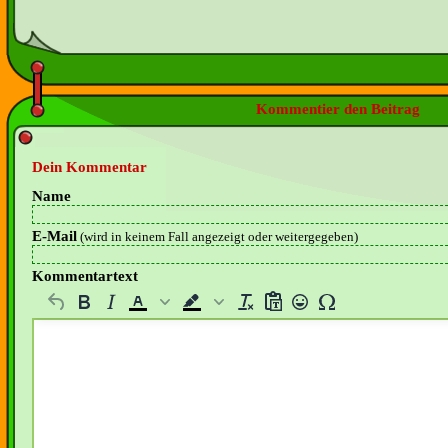
Kommentier den Beitrag
Dein Kommentar
Name
E-Mail
(wird in keinem Fall angezeigt oder weitergegeben)
Kommentartext