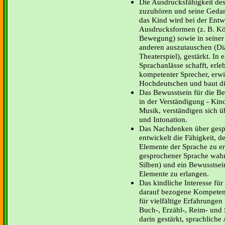
Die Ausdrucksfähigkeit des
zuzuhören und seine Gedan
das Kind wird bei der Entwi
Ausdrucksformen (z. B. Kö
Bewegung) sowie in seiner 
anderen auszutauschen (Di
Theaterspiel), gestärkt. In 
Sprachanlässe schafft, erle
kompetenter Sprecher, erw
Hochdeutschen und baut di
Das Bewusstsein für die B
in der Verständigung - Kin
Musik, verständigen sich 
und Intonation.
Das Nachdenken über gesp
entwickelt die Fähigkeit, d
Elemente der Sprache zu er
gesprochener Sprache wah
Silben) und ein Bewusstsei
Elemente zu erlangen.
Das kindliche Interesse für
darauf bezogene Kompetenze
für vielfältige Erfahrung
Buch-, Erzähl-, Reim- und 
darin gestärkt, sprachliche